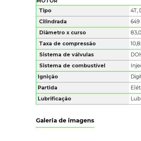
MOTOR
Tipo
4T, 
Cilindrada
649
Diâmetro x curso
83,
Taxa de compressão
10,8
Sistema de válvulas
DOH
Sistema de combustível
Inje
Ignição
Digi
Partida
Elét
Lubrificação
Lubr
Galeria de imagens