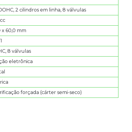
DOHC, 2 cilindros em linha, 8 válvulas
 cc
0 x 60,0 mm
:1
C, 8 válvulas
ção eletrônica
tal
rica
ificação forçada (cárter semi-seco)