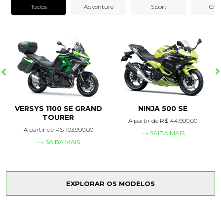
Todos
Adventure
Sport
Crui
VERSYS 1100 SE GRAND
NINJA 500 SE
TOURER
A partir de R$
44.990,00
A partir de R$
103.990,00
SAIBA MAIS
SAIBA MAIS
EXPLORAR OS MODELOS